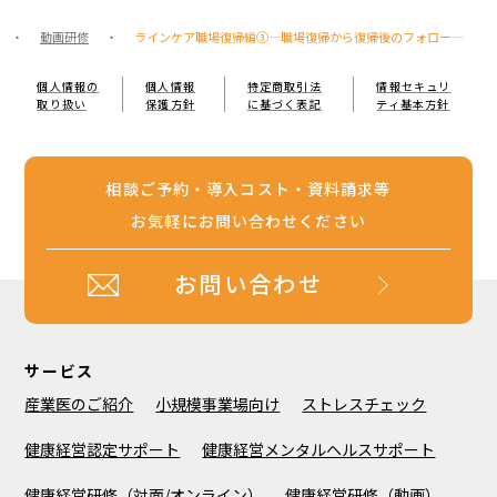
・
動画研修
・
ラインケア職場復帰編③―職場復帰から復帰後のフォロー―
個人情報の
個人情報
特定商取引法
情報セキュリ
取り扱い
保護方針
に基づく表記
ティ基本方針
相談ご予約・導入コスト・資料請求等
お気軽にお問い合わせください
お問い合わせ
サービス
産業医のご紹介
小規模事業場向け
ストレスチェック
健康経営認定サポート
健康経営メンタルヘルスサポート
健康経営研修（対面/オンライン）
健康経営研修（動画）