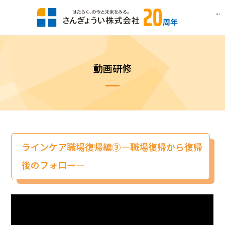
...
動画研修
ラインケア職場復帰編③―職場復帰から復帰
後のフォロー―