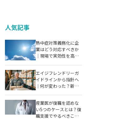
人気記事
​​熱中症対策義務化に企
業はどう対応すべきか
｜現場で実効性を高め
るポイント
​​エイジフレンドリーガ
イドラインから指針へ
｜何が変わった？新ル
ールと企業の対応ポイ
ントを解説【保健師監
産業医が復職を認めな
修】
い5つのケースとは？復
職支援でやるべきこと
も解説