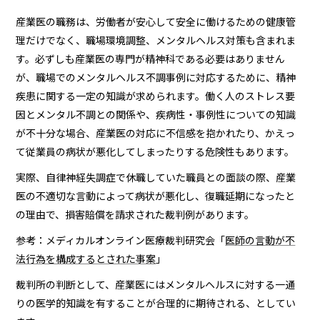
産業医の職務は、労働者が安心して安全に働けるための健康管
理だけでなく、職場環境調整、メンタルヘルス対策も含まれま
す。必ずしも産業医の専門が精神科である必要はありません
が、職場でのメンタルヘルス不調事例に対応するために、精神
疾患に関する一定の知識が求められます。働く人のストレス要
因とメンタル不調との関係や、疾病性・事例性についての知識
が不十分な場合、産業医の対応に不信感を抱かれたり、かえっ
て従業員の病状が悪化してしまったりする危険性もあります。
実際、自律神経失調症で休職していた職員との面談の際、産業
医の不適切な言動によって病状が悪化し、復職延期になったと
の理由で、損害賠償を請求された裁判例があります。
参考：メディカルオンライン医療裁判研究会「
医師の言動が不
法行為を構成するとされた事案
」
裁判所の判断として、産業医にはメンタルヘルスに対する一通
りの医学的知識を有することが合理的に期待される、としてい