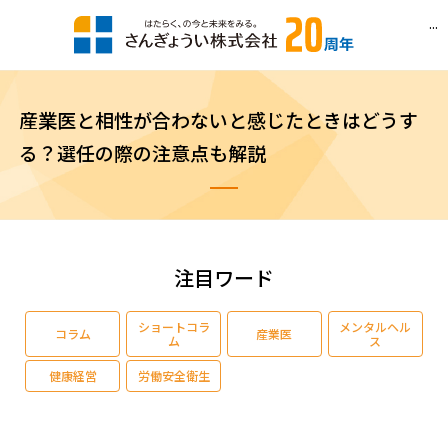
...
産業医と相性が合わないと感じたときはどうす
る？選任の際の注意点も解説
注目ワード
ショートコラ
メンタルヘル
コラム
産業医
ム
ス
健康経営
労働安全衛生