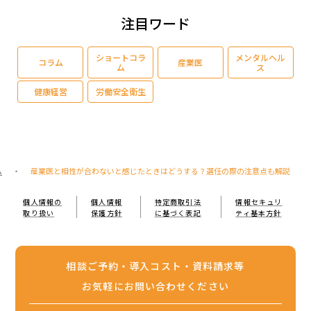
注目ワード
ショートコラ
メンタルヘル
コラム
産業医
ム
ス
健康経営
労働安全衛生
ム
・
産業医と相性が合わないと感じたときはどうする？選任の際の注意点も解説
個人情報の
個人情報
特定商取引法
情報セキュリ
取り扱い
保護方針
に基づく表記
ティ基本方針
相談ご予約・導入コスト・資料請求等
お気軽にお問い合わせください