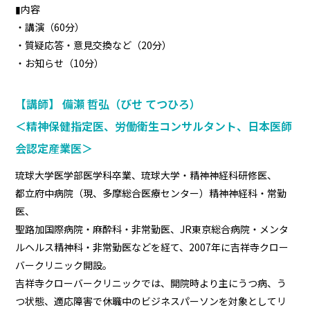
▮内容
・講演（60分）
・質疑応答・意見交換など（20分）
・お知らせ（10分）
【講師】 備瀬 哲弘（びせ てつひろ）
＜精神保健指定医、労働衛生コンサルタント、日本医師
会認定産業医＞
琉球大学医学部医学科卒業、琉球大学・精神神経科研修医、
都立府中病院（現、多摩総合医療センター）精神神経科・常勤
医、
聖路加国際病院・麻酔科・非常勤医、JR東京総合病院・メンタ
ルヘルス精神科・非常勤医などを経て、2007年に吉祥寺クロー
バークリニック開設。
吉祥寺クローバークリニックでは、開院時より主にうつ病、う
つ状態、適応障害で休職中のビジネスパーソンを対象としてリ